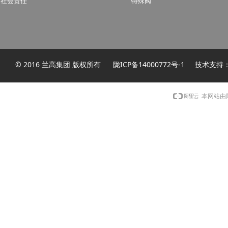
社会责任
特殊阀
© 2016 兰高集团 版权所有
陇ICP备14000772号-1
技术支持：云
本网站由