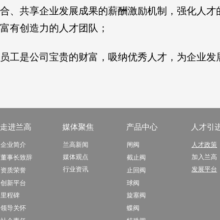
合、共享企业发展成果的薪酬激励机制，强化人才
富有创造力的人才团队；
员工是公司宝贵的财富，吸纳优秀人才，为企业发
走进兰高
媒体聚焦
产品中心
人才引
企业简介
兰高新闻
闸阀
人才政策
媒体观点
加入兰高
董事长致辞
截止阀
行业资讯
发展平台
资质荣誉
止回阀
创新平台
球阀
里程碑
旋塞阀
领导关怀
蝶阀